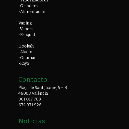
-Vaporizadores
-Grinders
-Alimentación
Vaping
-Vapers
-E-liquid
Hookah
-Aladín
-Oduman
-Kaya
Contacto
Plaça de Sant Jaume, 5 – B
46003 València
961 017 768
674 971 926
Noticias