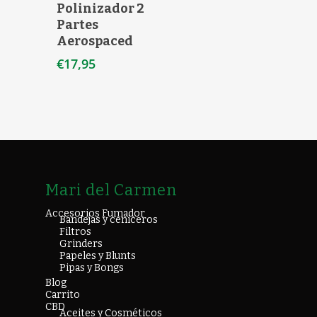
Polinizador 2
Partes
Aerospaced
€
17,95
Mari del Carmen
Accesorios Fumador
Bandejas y ceniceros
Filtros
Grinders
Papeles y Blunts
Pipas y Bongs
Blog
Carrito
CBD
Aceites y Cosméticos