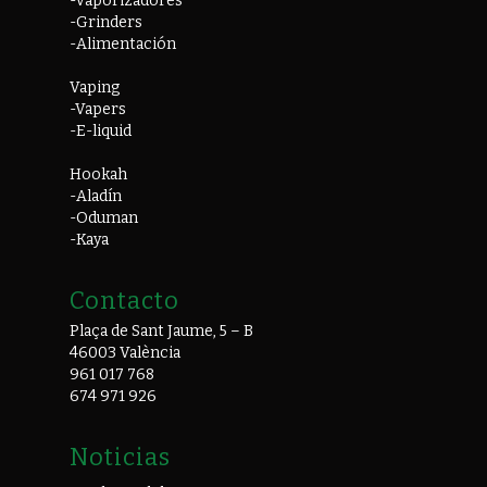
-Vaporizadores
-Grinders
-Alimentación
Vaping
-Vapers
-E-liquid
Hookah
-Aladín
-Oduman
-Kaya
Contacto
Plaça de Sant Jaume, 5 – B
46003 València
961 017 768
674 971 926
Noticias