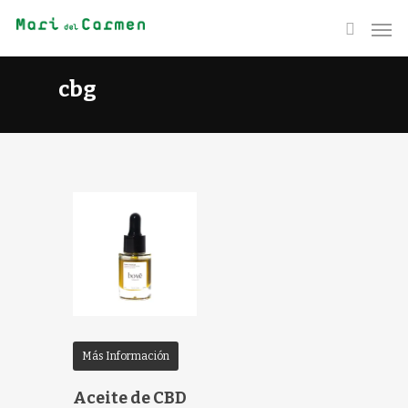
cbg
Más Información
Aceite de CBD