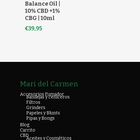
Balance Oil |
10% CBD +1%
CBG | 10ml
€
39,95
Mari del Carmen
Accesorios Fumador
Bandejas y ceniceros
Filtros
Grinders
Papeles y Blunts
Pipas y Bongs
Blog
Carrito
CBD
Aceites y Cosméticos