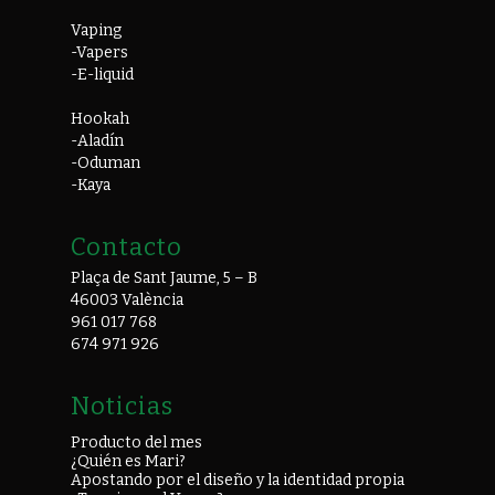
Vaping
-Vapers
-E-liquid
Hookah
-Aladín
-Oduman
-Kaya
Contacto
Plaça de Sant Jaume, 5 – B
46003 València
961 017 768
674 971 926
Noticias
Producto del mes
¿Quién es Mari?
Apostando por el diseño y la identidad propia