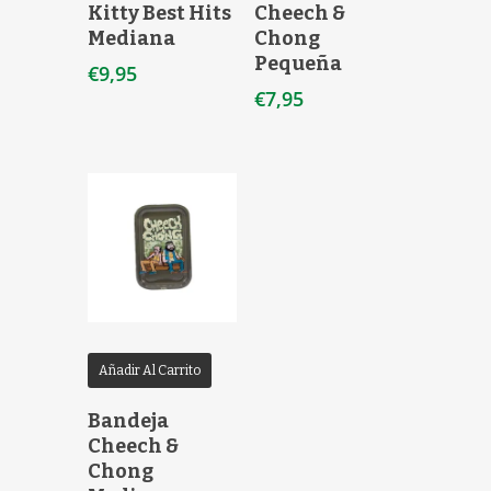
Kitty Best Hits
Cheech &
Mediana
Chong
Pequeña
€
9,95
€
7,95
Añadir Al Carrito
Bandeja
Cheech &
Chong