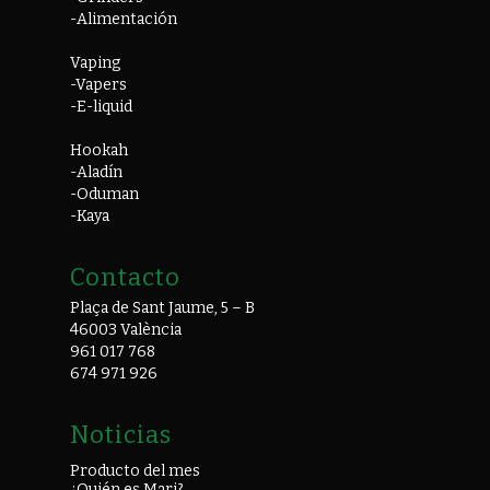
-Alimentación
Vaping
-Vapers
-E-liquid
Hookah
-Aladín
-Oduman
-Kaya
Contacto
Plaça de Sant Jaume, 5 – B
46003 València
961 017 768
674 971 926
Noticias
Producto del mes
¿Quién es Mari?