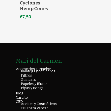
Cyclones
Hemp Cones
€
7,50
Mari del Carmen
Accesorios Fumador
Bandejas y ceniceros
Filtros
Grinders
Papeles y Blunts
Pipas y Bongs
Blog
Carrito
CBD
Aceites y Cosméticos
CBD para Vapear