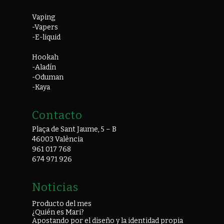
Vaping
-Vapers
-E-liquid
Hookah
-Aladín
-Oduman
-Kaya
Contacto
Plaça de Sant Jaume, 5 – B
46003 València
961 017 768
674 971 926
Noticias
Producto del mes
¿Quién es Mari?
Apostando por el diseño y la identidad propia