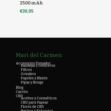
2500 mAh
€
39,95
Mari del Carmen
Accesorios Fumador
Bandejas y ceniceros
Filtros
Grinders
Papeles y Blunts
Pipas y Bongs
Blog
Carrito
CBD
Aceites y Cosméticos
CBD para Vapear
Flores de CBD
Resinas y Extractos