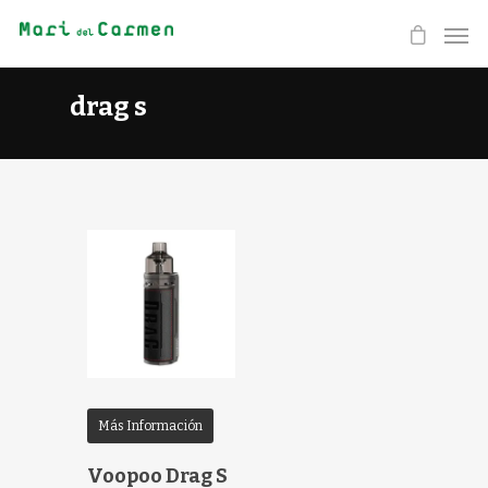
drag s
Más Información
Voopoo Drag S