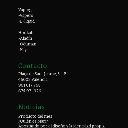
Vaping
-Vapers
-E-liquid
Hookah
-Aladín
-Oduman
-Kaya
Contacto
Plaça de Sant Jaume, 5 – B
46003 València
961 017 768
674 971 926
Noticias
Producto del mes
¿Quién es Mari?
Apostando por el diseño y la identidad propia