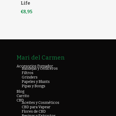
Life
€
8,95
Mari del Carmen
Accesorios Fumador
Bandejas y ceniceros
Filtros
Grinders
Papeles y Blunts
Pipas y Bongs
Blog
Carrito
CBD
Aceites y Cosméticos
CBD para Vapear
Flores de CBD
Resinas y Extractos