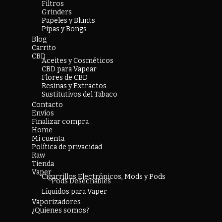
Filtros
Grinders
Papeles y Blunts
Pipas y Bongs
Blog
Carrito
CBD
Aceites y Cosméticos
CBD para Vapear
Flores de CBD
Resinas y Extractos
Sustitutivos del Tabaco
Contacto
Envíos
Finalizar compra
Home
Mi cuenta
Política de privacidad
Raw
Tienda
Vaper
Cigarrillos Electrónicos, Mods y Pods
Pods Desechables
Líquidos para Vaper
Vaporizadores
¿Quienes somos?