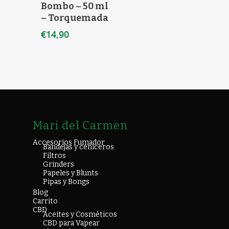
Bombo – 50 ml
– Torquemada
€
14,90
Mari del Carmen
Accesorios Fumador
Bandejas y ceniceros
Filtros
Grinders
Papeles y Blunts
Pipas y Bongs
Blog
Carrito
CBD
Aceites y Cosméticos
CBD para Vapear