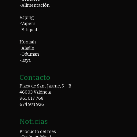
-Alimentación
Vaping
-Vapers
-E-liquid
Hookah
-Aladín
-Oduman
-Kaya
Contacto
Plaça de Sant Jaume, 5 – B
46003 València
961 017 768
674 971 926
Noticias
Producto del mes
¿Quién es Mari?