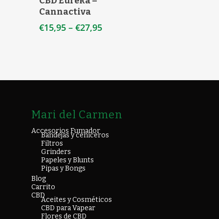
CBD Eureka –
Cannactiva
€
15,95
–
€
27,95
Mari del Carmen
Accesorios Fumador
Bandejas y ceniceros
Filtros
Grinders
Papeles y Blunts
Pipas y Bongs
Blog
Carrito
CBD
Aceites y Cosméticos
CBD para Vapear
Flores de CBD