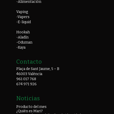
-Alimentación
Vaping
-Vapers
-E-liquid
Hookah
-Aladín
-Oduman
-Kaya
Contacto
Plaça de Sant Jaume, 5 – B
46003 València
961 017 768
674 971 926
Noticias
Producto del mes
¿Quién es Mari?