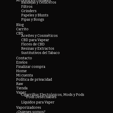
Accesorios Fumador
Bandejas y ceniceros
Filtros
Grinders
Papeles y Blunts
Pipas y Bongs
Blog
Carrito
CBD
Aceites y Cosméticos
CBD para Vapear
Flores de CBD
Resinas y Extractos
Sustitutivos del Tabaco
Contacto
Envíos
Finalizar compra
Home
Mi cuenta
Política de privacidad
Raw
Tienda
Vaper
Cigarrillos Electrónicos, Mods y Pods
Pods Desechables
Líquidos para Vaper
Vaporizadores
¿Quienes somos?