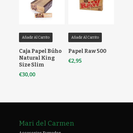
Añadir Al Carrito
Añadir Al Carrito
Caja Papel Búho
Papel Raw 500
Natural King
€
2,95
Size Slim
€
30,00
Mari del Carmen