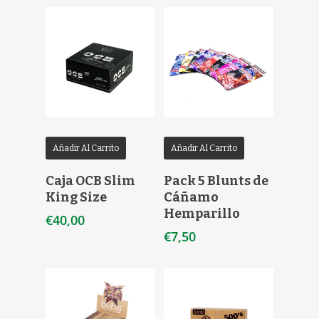
Añadir Al Carrito
Añadir Al Carrito
Caja OCB Slim
Pack 5 Blunts de
King Size
Cáñamo
Hemparillo
€
40,00
€
7,50