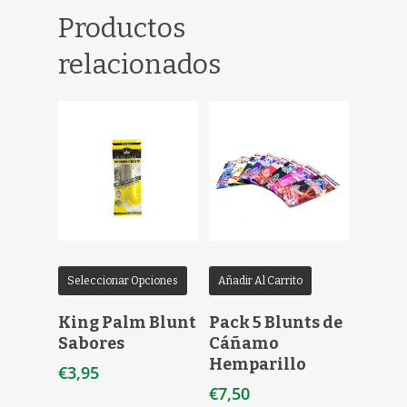
Productos
relacionados
Seleccionar Opciones
Añadir Al Carrito
King Palm Blunt
Pack 5 Blunts de
Sabores
Cáñamo
Hemparillo
€
3,95
€
7,50