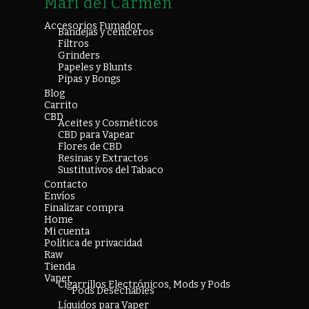
Mari del Carmen
Accesorios Fumador
Bandejas y ceniceros
Filtros
Grinders
Papeles y Blunts
Pipas y Bongs
Blog
Carrito
CBD
Aceites y Cosméticos
CBD para Vapear
Flores de CBD
Resinas y Extractos
Sustitutivos del Tabaco
Contacto
Envíos
Finalizar compra
Home
Mi cuenta
Política de privacidad
Raw
Tienda
Vaper
Cigarrillos Electrónicos, Mods y Pods
Pods Desechables
Líquidos para Vaper