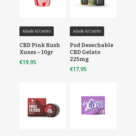
Añadir Al Carrito
Añadir Al Carrito
CBD Pink Kush
Pod Desechable
Xuxes – 10gr
CBD Gelato
225mg
€
19,95
€
17,95