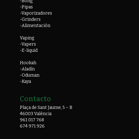
-Bong
-Pipas
-Vaporizadores
-Grinders
-Alimentación
Vaping
-Vapers
-E-liquid
Hookah
-Aladín
-Oduman
-Kaya
Contacto
Plaça de Sant Jaume, 5 – B
46003 València
961 017 768
674 971 926