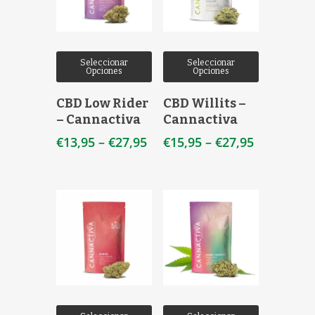
Seleccionar
Seleccionar
Opciones
Opciones
CBD Low Rider
CBD Willits –
– Cannactiva
Cannactiva
€
13,95
–
€
27,95
€
15,95
–
€
27,95