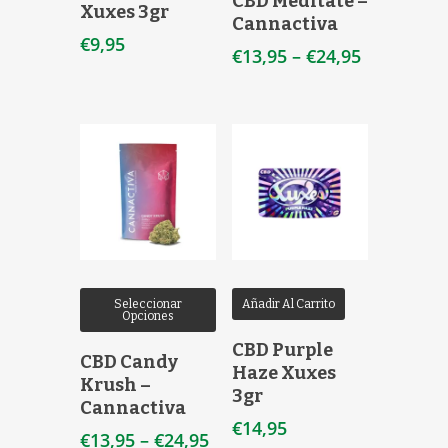
CBD Meditate –
Xuxes 3gr
Cannactiva
€
9,95
€
13,95
–
€
24,95
Seleccionar
Añadir Al Carrito
Opciones
CBD Purple
CBD Candy
Haze Xuxes
Krush –
3gr
Cannactiva
€
14,95
€
13,95
–
€
24,95