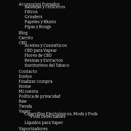
Accesorios Fumador
Bandejas y ceniceros
Filtros
Grinders
Papeles y Blunts
Pipas y Bongs
Blog
Carrito
CBD
Aceites y Cosméticos
CBD para Vapear
Flores de CBD
Resinas y Extractos
Sustitutivos del Tabaco
Contacto
Envíos
Finalizar compra
Home
Mi cuenta
Política de privacidad
Raw
Tienda
Vaper
Cigarrillos Electrónicos, Mods y Pods
Pods Desechables
Líquidos para Vaper
Vaporizadores