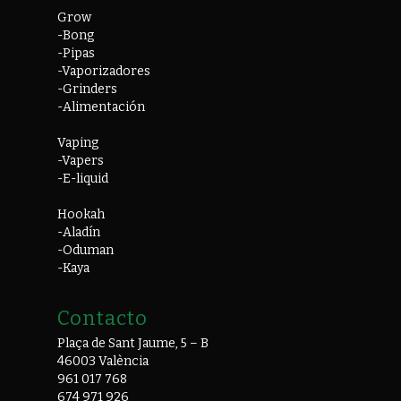
Grow
-Bong
-Pipas
-Vaporizadores
-Grinders
-Alimentación
Vaping
-Vapers
-E-liquid
Hookah
-Aladín
-Oduman
-Kaya
Contacto
Plaça de Sant Jaume, 5 – B
46003 València
961 017 768
674 971 926