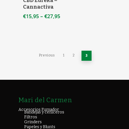
CBD Eureka –
Cannactiva
€
15,95
–
€
27,95
3
Previous
1
2
Mari del Carmen
Accesorios Fumador
Bandejas y ceniceros
Filtros
Grinders
Papeles y Blunts