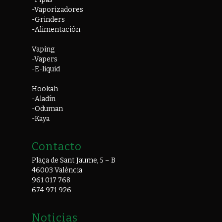
-Vaporizadores
-Grinders
-Alimentación
Vaping
-Vapers
-E-liquid
Hookah
-Aladín
-Oduman
-Kaya
Contacto
Plaça de Sant Jaume, 5 – B
46003 València
961 017 768
674 971 926
Noticias