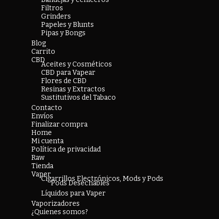
Filtros
Grinders
Papeles y Blunts
Pipas y Bongs
Blog
Carrito
CBD
Aceites y Cosméticos
CBD para Vapear
Flores de CBD
Resinas y Extractos
Sustitutivos del Tabaco
Contacto
Envíos
Finalizar compra
Home
Mi cuenta
Política de privacidad
Raw
Tienda
Vaper
Cigarrillos Electrónicos, Mods y Pods
Pods Desechables
Líquidos para Vaper
Vaporizadores
¿Quienes somos?