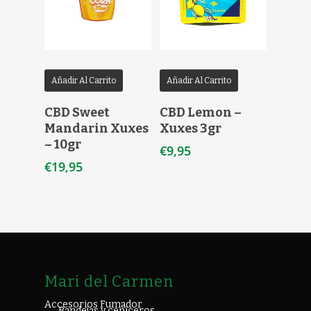
Añadir Al Carrito
Añadir Al Carrito
CBD Sweet
CBD Lemon –
Mandarin Xuxes
Xuxes 3gr
– 10gr
€
9,95
€
19,95
Mari del Carmen
Accesorios Fumador
Bandejas y ceniceros