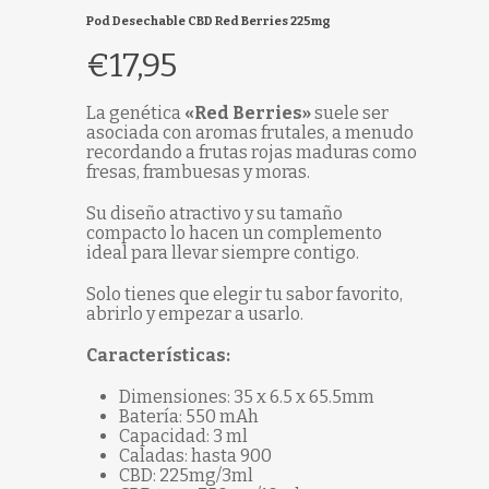
Pod Desechable CBD Red Berries 225mg
€
17,95
La genética
«Red Berries»
suele ser
asociada con aromas frutales, a menudo
recordando a frutas rojas maduras como
fresas, frambuesas y moras.
Su diseño atractivo y su tamaño
compacto lo hacen un complemento
ideal para llevar siempre contigo.
Solo tienes que elegir tu sabor favorito,
abrirlo y empezar a usarlo.
Características:
Dimensiones: 35 x 6.5 x 65.5mm
Batería: 550 mAh
Capacidad: 3 ml
Caladas: hasta 900
CBD: 225mg/3ml