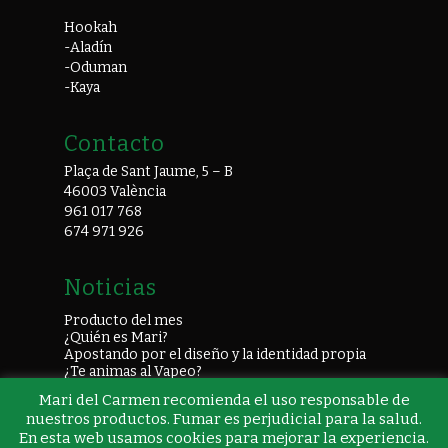
Hookah
-Aladín
-Oduman
-Kaya
Contacto
Plaça de Sant Jaume, 5 – B
46003 València
961 017 768
674 971 926
Noticias
Producto del mes
¿Quién es Mari?
Apostando por el diseño y la identidad propia
¿Te animas al Vapeo?
Mari del Carmen recomienda el uso responsable de
nuestros productos. Fumar es perjudicial para la salud.
En esta web usamos cookies para mejorar la experiencia.