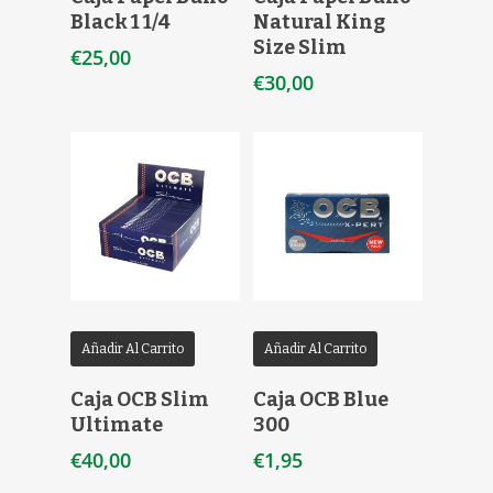
Black 1 1/4
Natural King
Size Slim
€
25,00
€
30,00
Añadir Al Carrito
Añadir Al Carrito
Caja OCB Slim
Caja OCB Blue
Ultimate
300
€
40,00
€
1,95